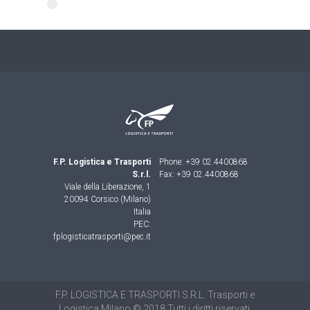
F.P. Logistica e Trasporti
Phone: +39 02.4400868
S.r.l.
Fax: +39 02.4400868
Viale della Liberazione, 1
20094 Corsico (Milano)
Italia
PEC:
fplogisticatrasporti@pec.it
F.P. LOGISTICA E TRASPORTI S.R.L. Trasporti e
Logistica
Milano © 2018 Tutti i diritti riservati.