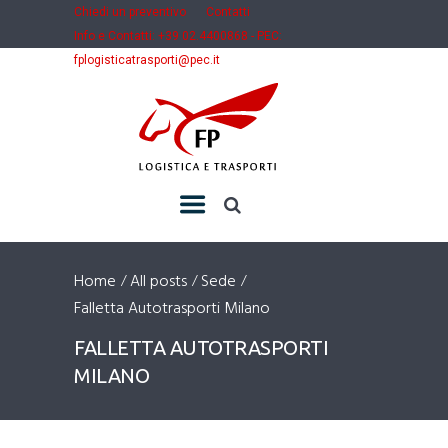
Chiedi un preventivo
Contatti
Info e Contatti: +39 02.4400868 - PEC:
fplogisticatrasporti@pec.it
Home
All posts
Sede
Falletta Autotrasporti Milano
FALLETTA AUTOTRASPORTI
MILANO